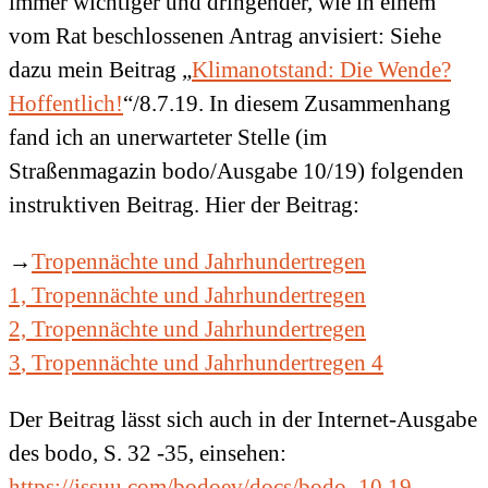
immer wichtiger und dringender, wie in einem
vom Rat beschlossenen Antrag anvisiert: Siehe
dazu mein Beitrag „
Klimanotstand: Die Wende?
Hoffentlich!
“/8.7.19. In diesem Zusammenhang
fand ich an unerwarteter Stelle (im
Straßenmagazin bodo/Ausgabe 10/19) folgenden
instruktiven Beitrag. Hier der Beitrag:
→
Tropennächte und Jahrhundertregen
1,
Tropennächte und Jahrhundertregen
2,
Tropennächte und Jahrhundertregen
3
,
Tropennächte und Jahrhundertregen 4
Der Beitrag lässt sich auch in der Internet-Ausgabe
des bodo, S. 32 -35, einsehen:
https://issuu.com/bodoev/docs/bodo_10.19