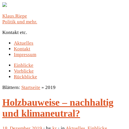
Klaus.Riepe
Politik und mehr.
Kontakt etc.
Aktuelles
Kontakt
Impressum
Einblicke
Vorblicke
Rückblicke
Blättern:
Startseite
»
2019
Holzbauweise – nachhaltig
und klimaneutral?
18. Dezember 2019
· by
kr
· in
Aktuelles
,
Einblicke