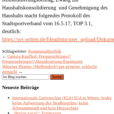
Haushaltskonsolidierung und Genehmigung des
Haushalts macht folgendes Protokoll des
Stadtsportverband vom 16.5.17, TOP 3.1,
deutlich:
https://ssv.witten.de/fileadmin/user_upload/Dok
Schlagwörter:
Kommunallpolitik
←
Galeria Kaufhof: Frequenzbringer?
Frequenzbringer!/Aktualisierung/Ergänzung
Wittener Piraten: (Hoffentlich) gut gemeint, schlecht
gemacht
→
Neueste Beiträge
Internationale Gartenschau (IGA) IGA in Witten: leider
keine Aufwertung des Straßengrüns, keine
Schwammstadt und kein Hitzeschutz
„Horror vacui“: Ergänzung