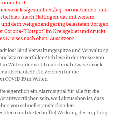
kumentiert:
heitsoziales/gesundheit/faq-corona/zahlen-und-
en tiefblau (nach Hattingen, das mit weitem
t, und dem weitgehend gering belasteten übrigen
 der Corona-“Hotspot“ im Kreisgebiet und drückt
es Kreises nach oben! Aussitzen?
Stadt los? Sind Verwaltungsspitze und Verwaltung
ckstarre verfallen? Ich lese in der Presse von
t in Witten, der wohl manchmal etwas zurück
er aufschaukelt: Ein Zeichen für die
n COVID 19 in Witten.
te eigentlich ein Alarmsignal für alle für die
rantwortlichen sein, weil abzusehen ist, dass
uchen von schneller ansteckenden
chtern und die (erhoffte) Wirkung der Impfung