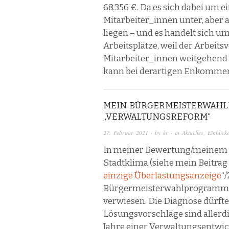
68.356 €. Da es sich dabei um e
Mitarbeiter_innen unter, aber
liegen – und es handelt sich um
Arbeitsplätze, weil der Arbeit
Mitarbeiter_innen weitgehend 
kann bei derartigen Enkommen 
MEIN BÜRGERMEISTERWAHL
„VERWALTUNGSREFORM“
27. Februar 2021
· by
kr
· in
Aktuelles
,
Einblick
In meiner Bewertung/meinem 
Stadtklima (siehe mein Beitrag 
einzige Überlastungsanzeige
“
Bürgermeisterwahlprogramm 
verwiesen. Die Diagnose dürfte 
Lösungsvorschläge sind allerdin
Jahre einer Verwaltungsentwic