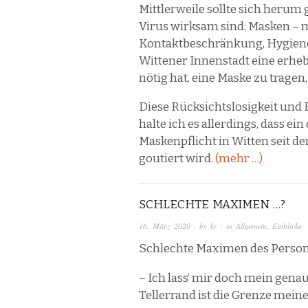
Mittlerweile sollte sich her
Virus wirksam sind: Masken – m
Kontaktbeschränkung, Hygiene
Wittener Innenstadt eine erheb
nötig hat, eine Maske zu tragen
Diese Rücksichtslosigkeit und 
halte ich es allerdings, dass e
Maskenpflicht in Witten seit de
goutiert wird.
(mehr …)
SCHLECHTE MAXIMEN …?
16. März 2020
· by
kr
· in
Allgemein
,
Einblicke
Schlechte Maximen des Persona
– Ich lass‘ mir doch mein gena
Tellerrand ist die Grenze meine