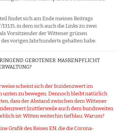
il findet sich am Ende meines Beitrags
“/13.1.15, in dem sich auch die Links zu zwei
 als Vorsitzender der Wittener grünen
n des vorigen Jahrhunderts gehalten habe.
 DRINGEND GEBOTENER MASKENPFLICHT
VERWALTUNG?
weise scheint sich der Inzidenzwert im
h unten zu bewegen. Dennoch bleibt natürlich
lten, dass der Abstand zwischen dem Wittener
zidenzwert (mittlerweile auch dem bundsweiten
lich ist: Witten weiterhin tiefblau. Warum?
ine Grafik des Keises EN, die die Corona-