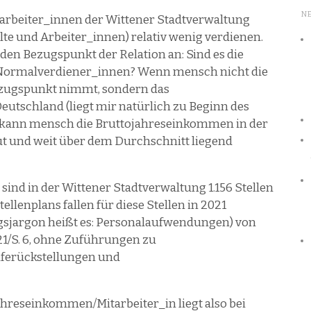
N
itarbeiter_innen der Wittener Stadtverwaltung
te und Arbeiter_innen) relativ wenig verdienen.
 den Bezugspunkt der Relation an: Sind es die
Normalverdiener_innen? Wenn mensch nicht die
ezugspunkt nimmt, sondern das
tschland (liegt mir natürlich zu Beginn des
*, kann mensch die Bruttojahreseinkommen in der
ut und weit über dem Durchschnitt liegend
sind in der Wittener Stadtverwaltung 1.156 Stellen
ellenplans fallen für diese Stellen in 2021
gsjargon heißt es: Personalaufwendungen) von
021/S. 6, ohne Zuführungen zu
lferückstellungen und
ahreseinkommen/Mitarbeiter_in liegt also bei