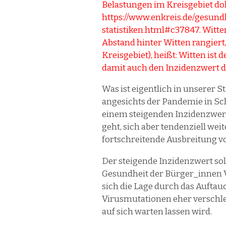
Belastungen im Kreisgebiet do
https://www.enkreis.de/gesund
statistiken.html#c37847
. Witt
Abstand hinter Witten rangier
Kreisgebiet), heißt: Witten ist
damit auch den Inzidenzwert d
Was ist eigentlich in unserer 
angesichts der Pandemie in Scho
einem steigenden Inzidenzwer
geht, sich aber tendenziell weit
fortschreitende Ausbreitung vo
Der steigende Inzidenzwert soll
Gesundheit der Bürger_innen Ve
sich die Lage durch das Aufta
Virusmutationen eher verschle
auf sich warten lassen wird.