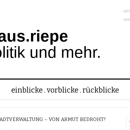
AKT
IM
aus.riepe
litik und mehr.
einblicke
vorblicke
rückblicke
TADTVERWALTUNG – VON ARMUT BEDROHT?
e