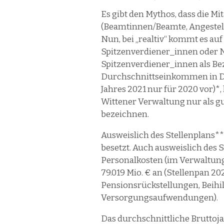
Es gibt den Mythos, dass die M
(Beamtinnen/Beamte, Angestell
Nun, bei „realtiv“ kommt es auf
Spitzenverdiener_innen oder 
Spitzenverdiener_innen als B
Durchschnittseinkommen in Deu
Jahres 2021 nur für 2020 vor)
Wittener Verwaltung nur als g
bezeichnen.
Ausweislich des Stellenplans** 
besetzt. Auch ausweislich des St
Personalkosten (im Verwaltun
79.019 Mio. € an (Stellenpan 2
Pensionsrückstellungen, Beihi
Versorgungsaufwendungen).
Das durchschnittliche Bruttoj