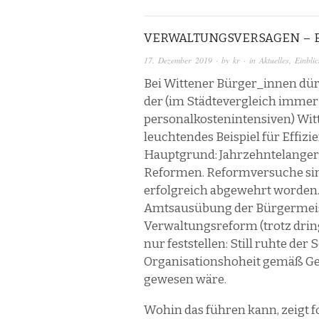
VERWALTUNGSVERSAGEN – E
17. Dezember 2019
· by
kr
· in
Aktuelles
,
Einblic
Bei Wittener Bürger_innen dürft
der (im Städtevergleich immer
personalkostenintensiven) Wit
leuchtendes Beispiel für Effizie
Hauptgrund: Jahrzehntelange
Reformen. Reformversuche sin
erfolgreich abgewehrt worden.
Amtsausübung der Bürgermeis
Verwaltungsreform (trotz dri
nur feststellen: Still ruhte de
Organisationshoheit gemäß G
gewesen wäre.
Wohin das führen kann, zeigt f