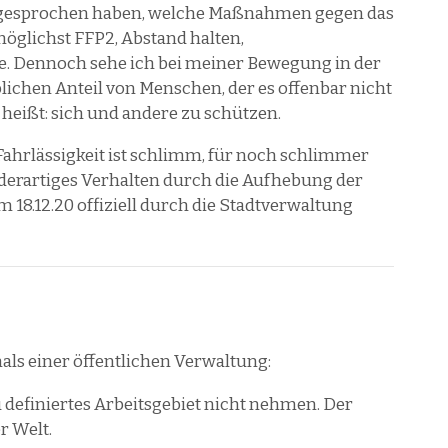
um gesprochen haben, welche Maßnahmen gegen das
öglichst FFP2, Abstand halten,
. Dennoch sehe ich bei meiner Bewegung in der
lichen Anteil von Menschen, der es offenbar nicht
, heißt: sich und andere zu schützen.
Fahrlässigkeit ist schlimm, für noch schlimmer
in derartiges Verhalten durch die Aufhebung der
m 18.12.20 offiziell durch die Stadtverwaltung
ls einer öffentlichen Verwaltung:
u definiertes Arbeitsgebiet nicht nehmen. Der
r Welt.