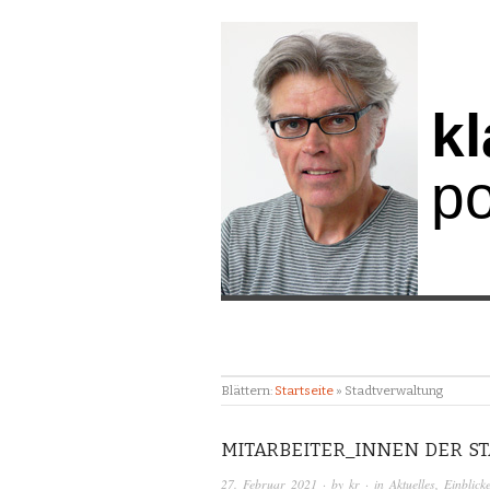
kl
po
Blättern:
Startseite
»
Stadtverwaltung
MITARBEITER_INNEN DER S
27. Februar 2021
· by
kr
· in
Aktuelles
,
Einblick