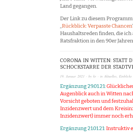
Land gegangen.
Der Link zu diesem Programmte
„
Rückblick: Verpasste Chancen
Haushaltsreden finden, die ich
Ratsfraktion in den 90er Jahre
CORONA IN WITTEN: STATT
SCHOCKSTARRE DER STADT
19. Januar 2021
· by
kr
· in
Aktuelles
,
Einblicke
Ergänzung 29.01.21:
Glücklicher
Augenblick auch in Witten nac
Vorsicht geboten und festzuha
Inzidenzwert und dem Kreisin
Inzidenzwert) immer noch erheb
Ergänzung 21.01.21:
Instruktiv e