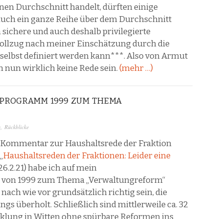
inen Durchschnitt handelt, dürften einige
 auch ein ganze Reihe über dem Durchschnitt
 sichere und auch deshalb privilegierte
svollzug nach meiner Einschätzung durch die
selbst definiert werden kann***. Also von Armut
nun wirklich keine Rede sein.
(mehr …)
PROGRAMM 1999 ZUM THEMA
e
,
Rückblicke
Kommentar zur Haushaltsrede der Fraktion
„
Haushaltsreden der Fraktionen: Leider eine
/26.2.21) habe ich auf mein
von 1999 zum Thema „Verwaltungreform“
nach wie vor grundsätzlich richtig sein, die
gs überholt. Schließlich sind mittlerweile ca. 32
klung in Witten ohne spürbare Reformen ins