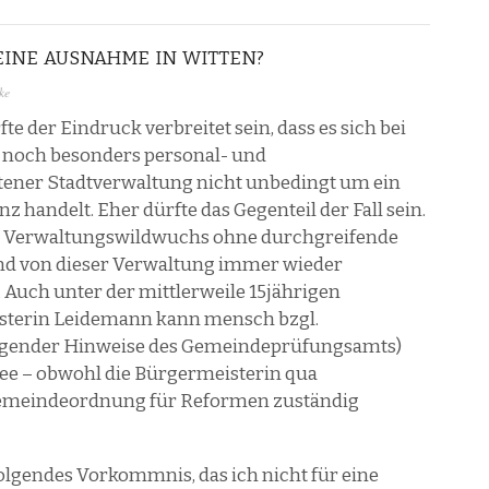
INE AUSNAHME IN WITTEN?
ke
e der Eindruck verbreitet sein, dass es sich bei
 noch besonders personal- und
tener Stadtverwaltung nicht unbedingt um ein
nz handelt. Eher dürfte das Gegenteil der Fall sein.
r Verwaltungswildwuchs ohne durchgreifende
d von dieser Verwaltung immer wieder
 Auch unter der mittlerweile 15jährigen
terin Leidemann kann mensch bzgl.
ngender Hinweise des Gemeindeprüfungsamts)
r See – obwohl die Bürgermeisterin qua
emeindeordnung für Reformen zuständig
olgendes Vorkommnis, das ich nicht für eine