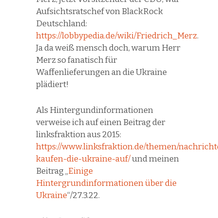
Aufsichtsratschef von BlackRock
Deutschland:
https://lobbypedia.de/wiki/Friedrich_Merz
.
Ja da weiß mensch doch, warum Herr
Merz so fanatisch für
Waffenlieferungen an die Ukraine
plädiert!
Als Hintergundinformationen
verweise ich auf einen Beitrag der
linksfraktion aus 2015:
https://www.linksfraktion.de/themen/nachricht
kaufen-die-ukraine-auf/
und meinen
Beitrag „
Einige
Hintergrundinformationen über die
Ukraine
“/27.3.22.