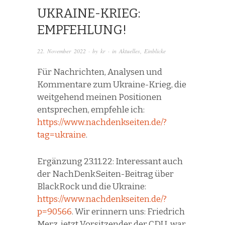
UKRAINE-KRIEG:
EMPFEHLUNG!
22. November 2022
· by
kr
· in
Aktuelles
,
Einblicke
Für Nachrichten, Analysen und
Kommentare zum Ukraine-Krieg, die
weitgehend meinen Positionen
entsprechen, empfehle ich:
https://www.nachdenkseiten.de/?
tag=ukraine
.
Ergänzung 23.11.22: Interessant auch
der NachDenkSeiten-Beitrag über
BlackRock und die Ukraine:
https://www.nachdenkseiten.de/?
p=90566
. Wir erinnern uns: Friedrich
Merz, jetzt Vorsitzender der CDU, war