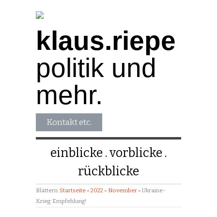
klaus.riepe
politik und
mehr.
Kontakt etc.
einblicke
vorblicke
rückblicke
Blättern:
Startseite
»
2022
»
November
»
Ukraine-
Krieg: Empfehlung!