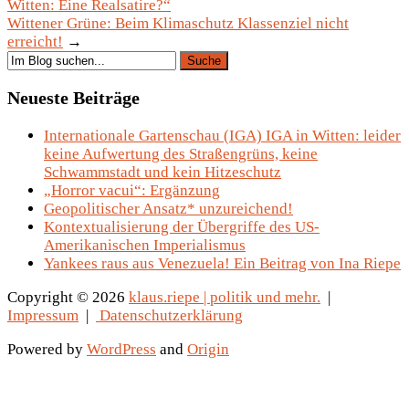
Witten: Eine Realsatire?“
Wittener Grüne: Beim Klimaschutz Klassenziel nicht
erreicht!
→
Neueste Beiträge
Internationale Gartenschau (IGA) IGA in Witten: leider
keine Aufwertung des Straßengrüns, keine
Schwammstadt und kein Hitzeschutz
„Horror vacui“: Ergänzung
Geopolitischer Ansatz* unzureichend!
Kontextualisierung der Übergriffe des US-
Amerikanischen Imperialismus
Yankees raus aus Venezuela! Ein Beitrag von Ina Riepe
Copyright © 2026
klaus.riepe | politik und mehr.
|
Impressum
|
Datenschutzerklärung
Powered by
WordPress
and
Origin